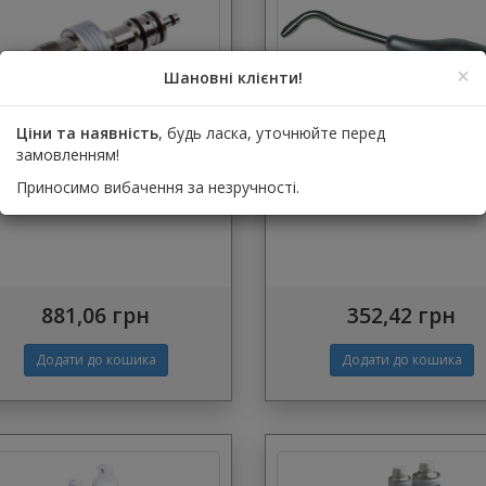
×
Шановні клієнти!
Ціни та наявність
, будь ласка, уточнюйте перед
идкознімний перехідник
Носик для інтраораль
замовленням!
Quick coupler М4, В2
содоструйки
Приносимо вибачення за незручності.
881,06 грн
352,42 грн