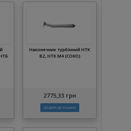
ий
Наконечник турбінний НТК
 НТБ
В2, НТК M4 (СОХО)
2775,33 грн