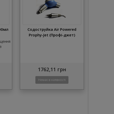
00мл
Содоструйка Air Powered
Prophy-Jet (Профі-джет)
ищення
в
1762,11 грн