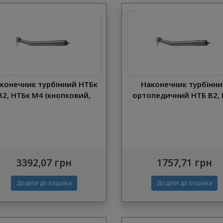
конечник турбінний НТБк
Наконечник турбінн
В2, НТБк M4 (кнопковий,
ортопедичний НТБ В2,
СОХО)
M4 (СОХО)
3392,07 грн
1757,71 грн