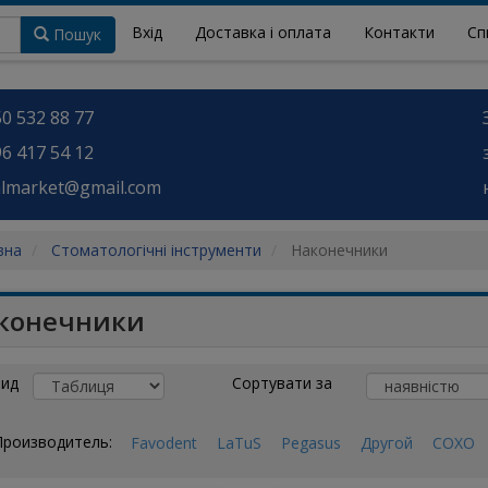
Вхід
Доставка і оплата
Контакти
Сп
Пошук
0 532 88 77
6 417 54 12
almarket@gmail.com
вна
Стоматологічні інструменти
Наконечники
конечники
ид
Сортувати за
Производитель:
Favodent
LaTuS
Pegasus
Другой
СОХО