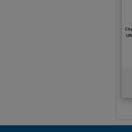
Со
UN