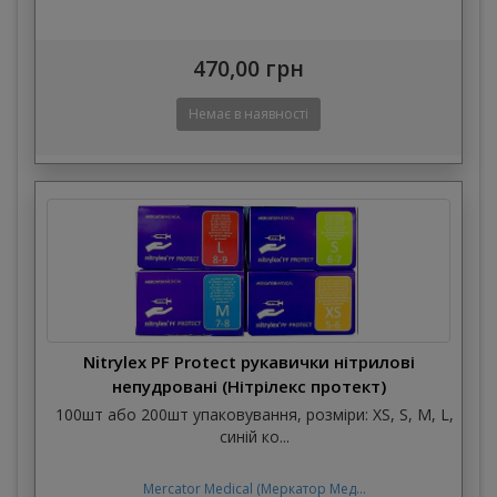
470,00 грн
Nitrylex PF Protect рукавички нітрилові
непудровані (Нітрілекс протект)
100шт або 200шт упаковування, розміри: XS, S, M, L,
синій ко...
Mercator Medical (Меркатор Мед...