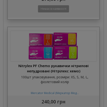
Nitrylex PF Chemo рукавички нітрилові
непудровані (Нітрілекс хемо)
100шт упаковування, розміри: XS, S, M, L,
фіолетовий колір
Mercator Medical (Меркатор Мед...
240,00 грн