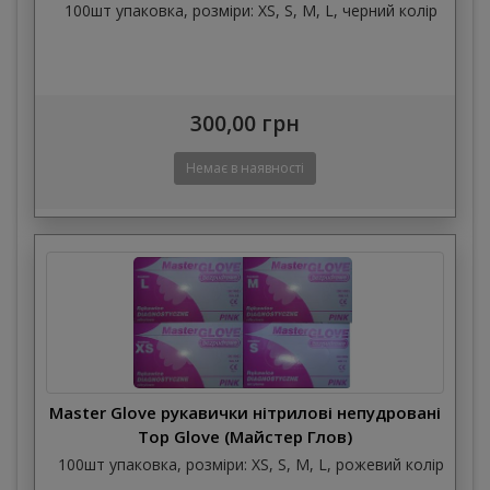
100шт упаковка, розміри: XS, S, M, L, черний колір
300,00 грн
Master Glove рукавички нітрилові непудровані
Top Glove (Майстер Глов)
100шт упаковка, розміри: XS, S, M, L, рожевий колір