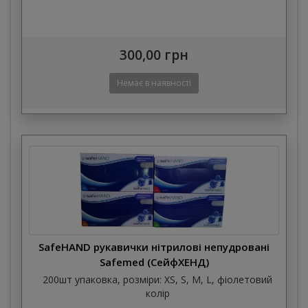
300,00 грн
SafeHAND рукавички нітрилові непудровані
Safemed (СейфХЕНД)
200шт упаковка, розміри: XS, S, M, L, фіолетовий
колір