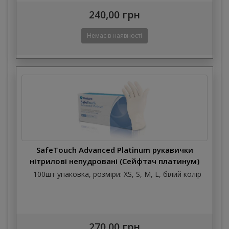
240,00 грн
SafeTouch Advanced Platinum рукавички
нітрилові непудровані (Сейфтач платинум)
Medicom
100шт упаковка, розміри: XS, S, M, L, білий колір
270,00 грн