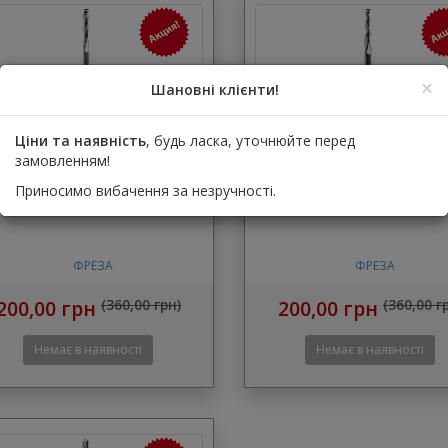
×
Шановні клієнти!
Ціни та наявність
, будь ласка, уточнюйте перед
еза 600001 для воска (№1)
Фреза 600002 для воска
замовленням!
Приносимо вибачення за незручності.
номер 600001
номер 600002
ФРЕЗА
ФРЕЗА
200,00 грн
(360,00 грн)
200,00 грн
(360,00 г