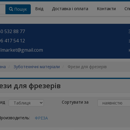
Вхід
Доставка і оплата
Контакти
Сп
Пошук
0 532 88 77
6 417 54 12
almarket@gmail.com
вна
Зуботехнічні матеріали
Фрези для фрезерів
ези для фрезерів
ид
Сортувати за
Производитель:
ФРЕЗА