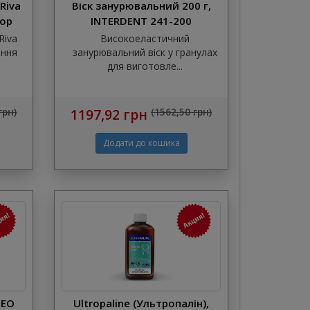
Riva
Віск занурювальний 200 г,
тор
INTERDENT 241-200
Riva
Високоеластичний
ання
занурювальний віск у гранулах
для виготовле...
грн)
1197,92 грн
(1562,50 грн)
GEO
Ultropaline (Ультропалін),