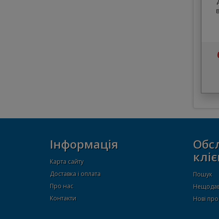
Інформація
Обс
кліє
Карта сайту
Доставка і оплата
Пошук
Про нас
Нещодав
Контакти
Нові про