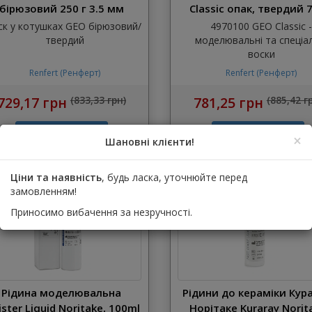
бірюзовий 250 г 3.5 мм
Classic опак, твердий 7
6762035
Бежевий
ск у котушках GEO бірюзовий/
4970100 GEO Classic 
твердий
моделювальні та спеціа
воски
Renfert (Ренферт)
Renfert (Ренферт)
729,17 грн
(833,33 грн)
781,25 грн
(885,42 г
×
Шановні клієнти!
Ціни та наявність
, будь ласка, уточнюйте перед
замовленням!
Приносимо вибачення за незручності.
Рідина моделювальна
Рідини до кераміки Кур
ster Liquid Noritake, 100ml
Норітаке Kuraray Norit