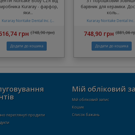
Дентін Noritake Body CZR від
3 г порошковий зовніш
виробника Kuraray - фарфор,
барвник для кераміки. Дос
яки...
коль...
Kuraray Noritake Dental Inc. (...
Kuraray Noritake Dental Inc. (
616,74 грн
(748,90 грн)
748,90 грн
(881,06 г
луговування
Мій обліковий з
нтів
Мій обліковий запис
Кошик
Список бажань
но переглянуті продукти
дукти