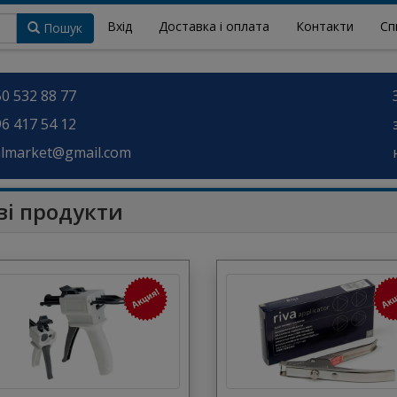
Вхід
Доставка і оплата
Контакти
Сп
Пошук
0 532 88 77
6 417 54 12
almarket@gmail.com
ві продукти