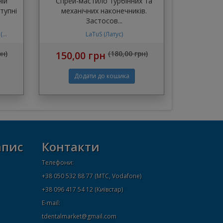
ній
Спрей-мастило турбінних та
тупні
механічних наконечників.
Застосов...
...
LaTuS (Латус)
рн)
150,00 грн
(180,00 грн)
апис
Контакти
Телефони:
+38 050 532 88 77 (МТС, Vodafone)
+38 096 417 54 12 (Київстар)
E-mail:
tdentalmarket@gmail.com