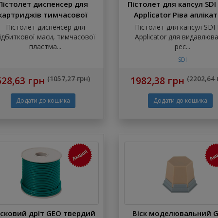
Пістолет диспенсер для
Пістолет для капсул SDI 
картриджів тимчасової
Applicator Ріва апліка
пластмаси 10:1/ 4:1
Пістолет диспенсер для
Пістолет для капсул SDI 
ідбиткової маси, тимчасової
Applicator для видавлюв
пластма...
рес...
SDI
528,63 грн
(1057,27 грн)
1982,38 грн
(2202,64 
сковий дріт GEO твердий
Віск моделювальний 