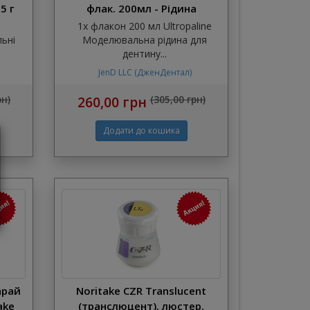
5 г
флак. 200мл - Рідина
моделювальна, універсальна
-
1х флакон 200 мл Ultropaline
(Джендентал-Україна)
льні
Моделювальна рідина для
дентину...
JenD LLC (ДженДентал)
рн)
260,00 грн
(305,00 грн)
арай
Noritake CZR Translucent
ake
(транслюцент), люстер,