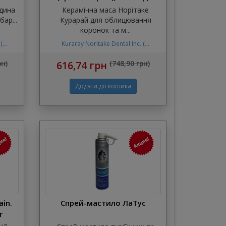
десна, модифікатор Курарай
ідина
Керамічна маса Норітаке
Норітаке 10 г
ар...
Курарай для облицювання
коронок та м...
...
Kuraray Noritake Dental Inc. (...
рн)
616,74 грн
(748,90 грн)
ain.
Спрей-мастило ЛаТус
г