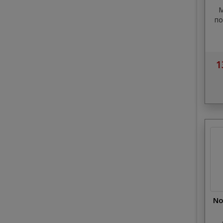
(
M
по
1
No
К