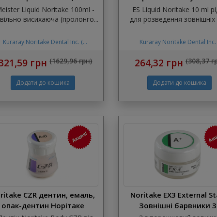
Мейстер ліквід Норітаке
eister Liquid Noritake 100ml -
ES Liquid Noritake 10 ml р
Курарай)
вільно висихаюча (пролонго...
для розведення зовнішніх б
Kuraray Noritake Dental Inc. (...
Kuraray Noritake Dental Inc. (
321,59 грн
(1629,96 грн)
264,32 грн
(308,37 г
ritake CZR дентин, емаль,
Noritake EX3 External St
опак-дентин Норітаке
Зовнішні барвники 3
урарай для циркону, 10 г
Курарай Норітаке