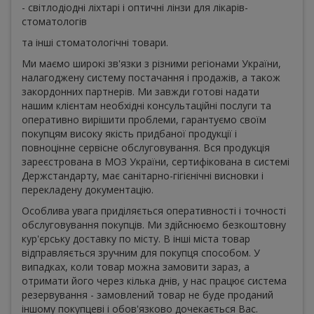
- світлодіодні ліхтарі і оптичні лінзи для лікарів-
стоматологів
та інші стоматологічні товари.
Ми маємо широкі зв'язки з різними регіонами України,
налагоджену систему постачання і продажів, а також
закордонних партнерів. Ми завжди готові надати
нашим клієнтам необхідні консультаційні послуги та
оперативно вирішити проблеми, гарантуємо своїм
покупцям високу якість придбаної продукції і
повноцінне сервісне обслуговування. Вся продукція
зареєстрована в МОЗ України, сертифікована в системі
Держстандарту, має санітарно-гігієнічні висновки і
перекладену документацію.
Особлива увага приділяється оперативності і точності
обслуговування покупців. Ми здійснюємо безкоштовну
кур'єрську доставку по місту. В інші міста товар
відправляється зручним для покупця способом. У
випадках, коли товар можна замовити зараз, а
отримати його через кілька днів, у нас працює система
резервування - замовлений товар не буде проданий
іншому покупцеві і обов'язково дочекається Вас.