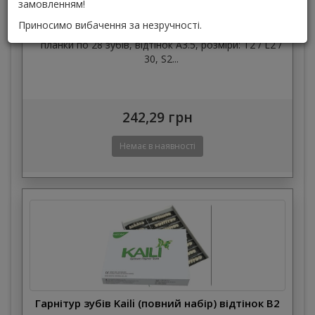
замовленням!
Гарнітур зубів Kaili (повний набір) відтінок А3.5
Приносимо вибачення за незручності.
HUGE DENT
планки по 28 зубів, відтінок А3.5, розміри: T2 / L2 /
30, S2...
242,29 грн
Гарнітур зубів Kaili (повний набір) відтінок B2