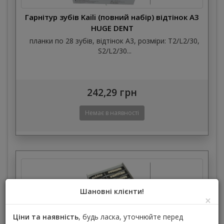
Гарнітур зубів Kaili (повний набір) відтінок А3
HUGE DENT
планки по 28 зубів, відтінок А3, розміри: T2/L2/30,
S2/L2/30...
242,29 грн
Шановні клієнти!
×
Ціни та наявність
, будь ласка, уточнюйте перед