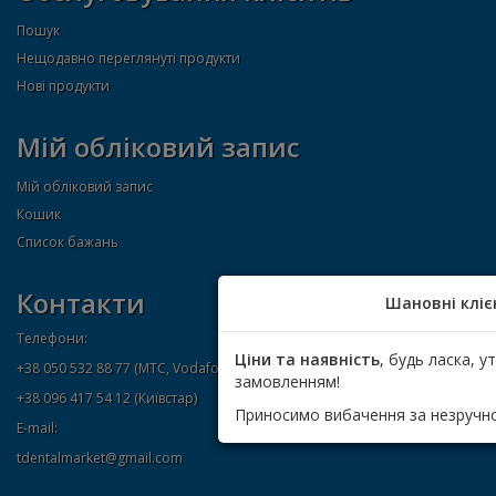
Пошук
Нещодавно переглянуті продукти
Нові продукти
Мій обліковий запис
Мій обліковий запис
Кошик
Список бажань
Контакти
Шановні кліє
Телефони:
Ціни та наявність
, будь ласка, 
+38 050 532 88 77 (МТС, Vodafone)
замовленням!
+38 096 417 54 12 (Київстар)
Приносимо вибачення за незручно
E-mail:
tdentalmarket@gmail.com