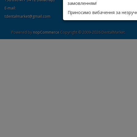
замовленням!
E-mail:
Приносимо вибачення за незручн
tdentalmarket@gmail.com
Powered by
nopCommerce
Copyright © 2009-2026 DentalMarket.