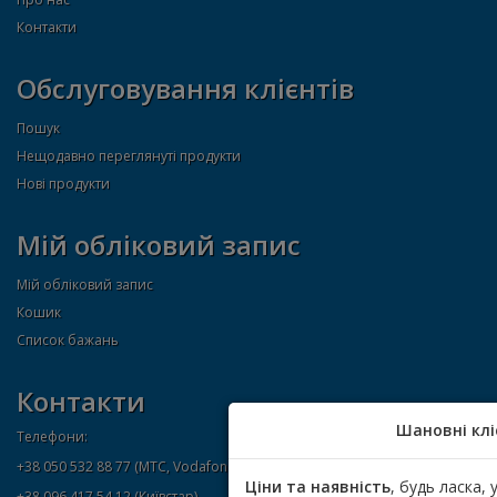
Контакти
Обслуговування клієнтів
Пошук
Нещодавно переглянуті продукти
Нові продукти
Мій обліковий запис
Мій обліковий запис
Кошик
Список бажань
Контакти
Шановні клі
Телефони:
+38 050 532 88 77 (МТС, Vodafone)
Ціни та наявність
, будь ласка,
+38 096 417 54 12 (Київстар)