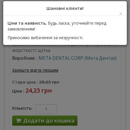
Шановні клієнти!
×
Ціни та наявність
, будь ласка, уточнюйте перед
замовленням!
Приносимо вибачення за незручності.
2.35мм наконечник, 18мм діаметр, нормальної
жорсткості щітка
Виробник :
META DENTAL CORP (Мета Дентал)
Залиште відгук першим
Стара ціна :
28,63 грн
24,23 грн
Ціна :
Кількість:
Додати до кошика