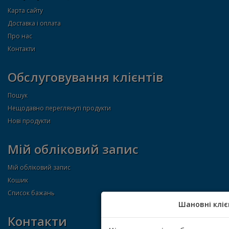
Карта сайту
Доставка і оплата
Про нас
Контакти
Обслуговування клієнтів
Пошук
Нещодавно переглянуті продукти
Нові продукти
Мій обліковий запис
Мій обліковий запис
Кошик
Список бажань
Шановні кліє
Контакти