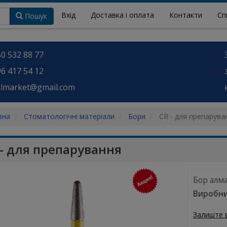
Вхід
Доставка і оплата
Контакти
Сп
Пошук
0 532 88 77
6 417 54 12
almarket@gmail.com
вна
Стоматологічні матеріали
Бори
CR - для препарува
 - для препарування
Бор алм
Виробни
Залиште 