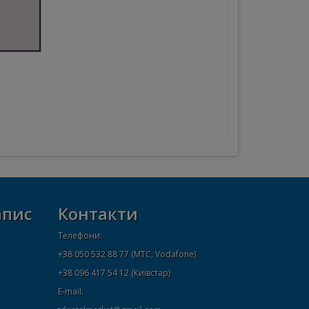
апис
Контакти
Телефони:
+38 050 532 88 77 (МТС, Vodafone)
+38 096 417 54 12 (Київстар)
E-mail: