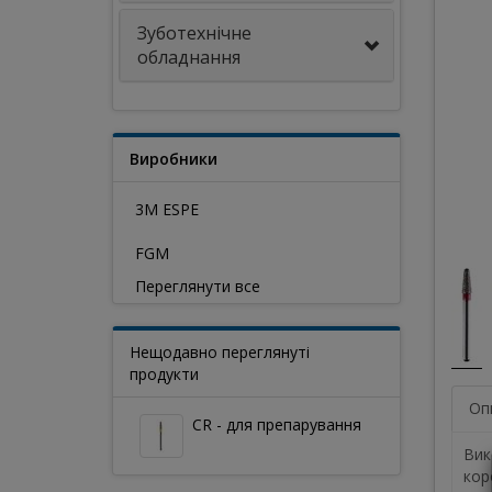
Зуботехнічне
обладнання
Виробники
3M ESPE
FGM
Переглянути все
Нещодавно переглянуті
продукти
Оп
CR - для препарування
Вик
кор