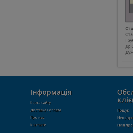
Сто
Ста
Гру
Дрі
Дуж
Інформація
Обс
кліє
Карта сайту
Доставка і оплата
Пошук
Про нас
Нещодав
Контакти
Нові про