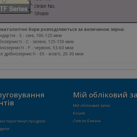
матологічні бори розподіляються за величиною зерна:
ндартні - S - сині, 106-125 мкм
бозернисті - C - зелені, 125-150 мкм
бнозернисті - F - червоні, 53-63 мкм
е дрібнозернисті - EX - жовті, 20-30 мкм
луговування
Мій обліковий з
нтів
Мій обліковий запис
Кошик
Список бажань
но переглянуті продукти
дукти