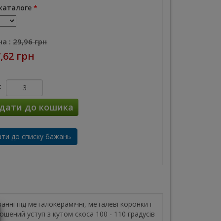
каталоге
*
а :
29,96 грн
,62 грн
:
дати до кошика
ти до списку бажань
нні під металокерамічні, металеві коронки і
ошений уступ з кутом скоса 100 - 110 градусів