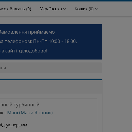
исок бажань
(0)
Українська
Кошик
(0)
Замовлення приймаємо
за телефоном: Пн-Пт 10:00 - 18:00,
на сайті: цілодобово!
ння
азный турбинный
к :
Mani (Мани Япония)
відгук першим