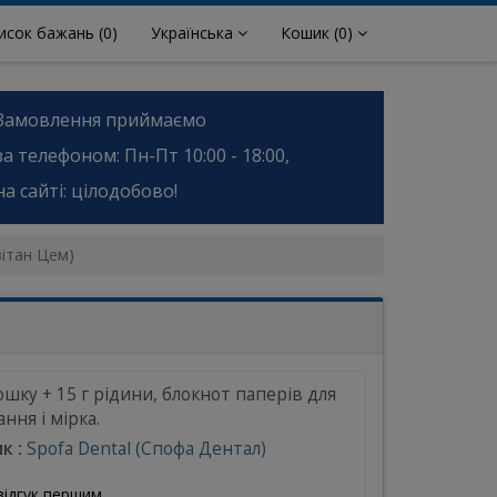
исок бажань
(0)
Українська
Кошик
(0)
Замовлення приймаємо
за телефоном: Пн-Пт 10:00 - 18:00,
на сайті: цілодобово!
вітан Цем)
ошку + 15 г рідини, блокнот паперів для
ння і мірка.
к :
Spofa Dental (Спофа Дентал)
відгук першим