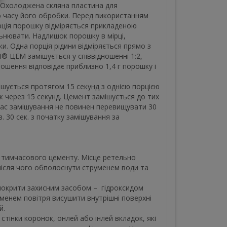
 Охолоджена скляна пластина для
часу його обробки. Перед використанням
рція порошку відміряється прикладеною
ьнювати. Надлишок порошку в мірці,
и. Одна порція рідини відміряється прямо з
® ЦЕМ замішується у співвідношенні 1:2,
ношення відповідає приблизно 1,4 г порошку і
ішується протягом 15 секунд з однією порцією
іж через 15 секунд. Цемент замішується до тих
 Час замішування не повинен перевищувати 30
. 30 сек. з початку замішування за
 тимчасового цементу. Місце ретельно
ісля чого обполоснути струменем води та
 покрити захисним засобом – гідроксидом
менем повітря висушити внутрішні поверхні
й.
стінки коронок, онлей або інлей вкладок, які