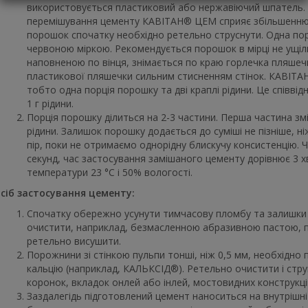
використовується пластиковий або нержавіючий шпатель.
перемішування цементу КАВІТАН® ЦЕМ сприяє збільшенню 
порошок спочатку необхідно ретельно струснути. Одна по
червоною міркою. Рекомендується порошок в мірці не ущіл
наповненою по вінця, знімається по краю горлечка пляшечк
пластикової пляшечки сильним стисненням стінок. КАВІТАН
тобто одна порція порошку та дві краплі рідини. Це співвід
1 г рідини.
Порція порошку ділиться на 2-3 частини. Перша частина зм
рідини. Залишок порошку додається до суміші не пізніше, н
пір, поки не отримаємо однорідну блискучу консистенцію.
секунд, час застосування замішаного цементу дорівнює 3 хв
температури 23 °С і 50% вологості.
сіб застосування цементу:
Спочатку обережно усунути тимчасову пломбу та залишки
очистити, наприклад, безмасленною абразивною пастою, п
ретельно висушити.
Порожнини зі стінкою пульпи тонші, ніж 0,5 мм, необхідно
кальцію (наприклад, КАЛЬКСІД®). Ретельно очистити і стру
коронок, вкладок онлей або інлей, мостовидних конструкці
Заздалегідь підготовлений цемент наноситься на внутрішні 