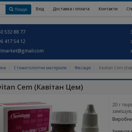
Вхід
Доставка і оплата
Контакти
Сп
Пошук
0 532 88 77
6 417 54 12
almarket@gmail.com
вна
Стоматологічні матеріали
Фіксація
Kavitan Cem (Ка
vitan Cem (Кавітан Цем)
20 г пор
замішува
Виробни
Залиште 