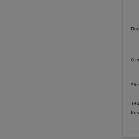
Поп
Осо
Збе
Тер
Ком