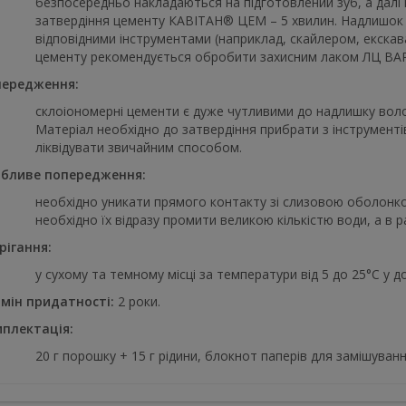
безпосередньо накладаються на підготовлений зуб, а далі
затвердіння цементу КАВІТАН® ЦЕМ – 5 хвилин. Надлишок 
відповідними інструментами (наприклад, скайлером, екска
цементу рекомендується обробити захисним лаком ЛЦ В
ередження:
склоіономерні цементи є дуже чутливими до надлишку вологи
Матеріал необхідно до затвердіння прибрати з інструмент
ліквідувати звичайним способом.
бливе попередження:
необхідно уникати прямого контакту зі слизовою оболонко
необхідно їх відразу промити великою кількістю води, а в ра
рігання:
у сухому та темному місці за температури від 5 до 25°C у д
мін придатності:
2 роки.
плектація:
20 г порошку + 15 г рідини, блокнот паперів для замішування