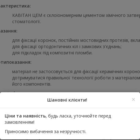
актеристика:
КАВІТАН ЦЕМ є склоіономерним цементом хімічного затверді
стоматології.
азання:
для фіксації коронок, постійних мостовидних протезів, вкла
для фіксації ортодонтичних кіл і замкових з'єднань;
для підкладок під композитні пломби.
типоказання:
матеріал не застосовується для фіксації керамічних короно
дотримуватися правильної технології роботи з матеріалом 
його компонентів.
ічні ефекти:
×
Шановні клієнти!
лише у рідких випадках при попаданні на слизову оболонку 
(роздратування, сухість у роті тощо). Загальні побічні ефек
Ціни та наявність
, будь ласка, уточнюйте перед
тосування:
замовленням!
готовка та дозування цементу:
Приносимо вибачення за незручності.
Для перемішування, що здійснюється на одноразовій, гладкі