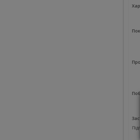
Хар
Пок
Про
Поб
Зас
Під