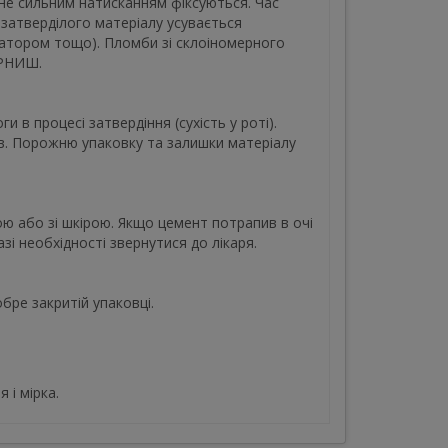
 не сильним натисканням фіксуються. Час
затверділого матеріалу усувається
ватором тощо). Пломби зі склоіномерного
АРНИШ.
 в процесі затвердіння (сухість у роті).
ів. Порожню упаковку та залишки матеріалу
ю або зі шкірою. Якщо цемент потрапив в очі
зі необхідності звернутися до лікаря.
обре закритій упаковці.
 і мірка.