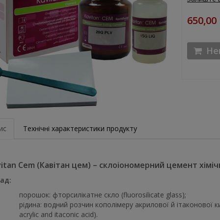
650,00
Нем
ис
Технічні характеристики продукту
itan Cem (Кавітан цем) – склоіономерний цемент хімічн
ад:
порошок: фторсилікатне скло (fluorosilicate glass);
рідина: водний розчин кополімеру акрилової й ітаконової ки
acrylic and itaconic acid).