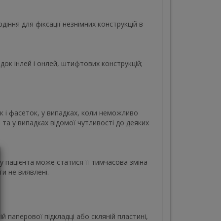
ння для фіксації незнімних конструкцій в
док інлей і онлей, штифтових конструкцій;
к і фасеток, у випадках, коли неможливо
та у випадках відомої чутливості до деяких
у пацієнта може статися її тимчасова зміна
ти не виявлені.
й паперової підкладці або скляній пластині,