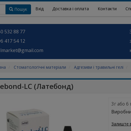
Вхід
Доставка і оплата
Контакти
Сп
Пошук
0 532 88 77
6 417 54 12
almarket@gmail.com
вна
Стоматологічні матеріали
Адгезиви і травильні гелі
tebond-LC (Латебонд)
3г або 6
Виробни
Залиште 