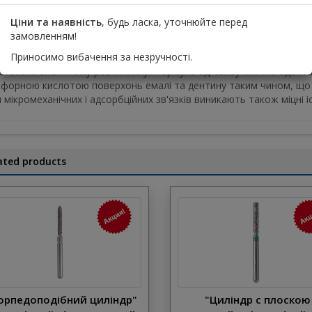
Ціни та наявність
, будь ласка, уточнюйте перед
значений для застосування як адгезивний агент по емалі й дентин
замовленням!
мбувальні матеріали будь-якого типу.
Приносимо вибачення за незручності.
ebond-LC є розчином Біс-ДМА, ТЕГДМА та інших акрилових мономері
атокомпонентному розчиннику. Формула адгезиву хімічно адапт
форною кислотою поверхонь емалі та дентину таким чином, що в
м мікромеханічних і адсорбційних зв'язків виникають також міцні іо
ated products
орпедоподібний циліндр"
"Циліндр с плоскою