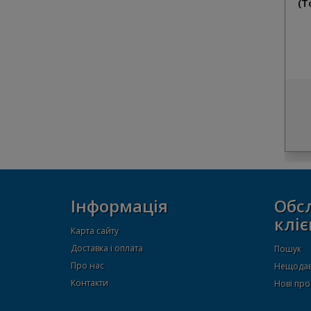
(T
Інформація
Обс
кліє
Карта сайту
Доставка і оплата
Пошук
Про нас
Нещодав
Контакти
Нові про