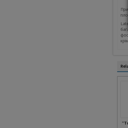
При
пло
Lat
баг
фос
крі
Rel
"Т