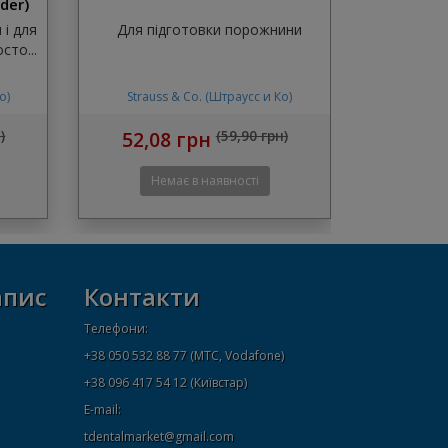
der)
 і для
Для підготовки порожнини
сто...
о)
Strauss & Co. (Штраусс и Ко)
)
52,08 грн
(59,90 грн)
апис
Контакти
Телефони:
+38 050 532 88 77 (МТС, Vodafone)
+38 096 417 54 12 (Київстар)
E-mail:
tdentalmarket@gmail.com