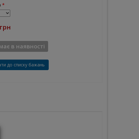
а
*
 грн
ає в наявності
ти до списку бажань