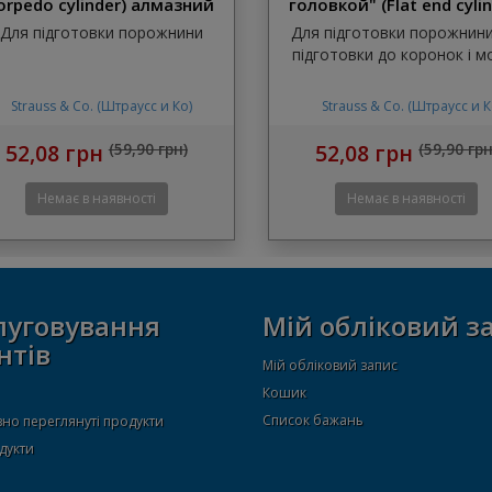
orpedo cylinder) алмазний
головкой" (Flat end cylin
бор
алмазний бор
Для підготовки порожнини
Для підготовки порожнини
підготовки до коронок і мо
Strauss & Co. (Штраусс и Ко)
Strauss & Co. (Штраусс и К
52,08 грн
(59,90 грн)
52,08 грн
(59,90 грн
луговування
Мій обліковий з
нтів
Мій обліковий запис
Кошик
Список бажань
но переглянуті продукти
дукти