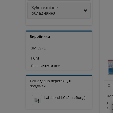
Зуботехнічне
обладнання
Виробники
3M ESPE
FGM
Переглянути все
Нещодавно переглянуті
Оп
продукти
Фор
Latebond-LC (Латебонд)
3 г
6 г