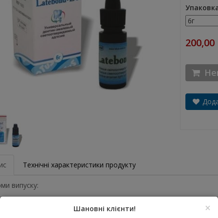
Упаковк
200,00
Нем
Дода
ис
Технічні характеристики продукту
ми випуску:
 адгезиву Latebond-LC
×
Шановні клієнти!
 адгезиву Latebond-LC