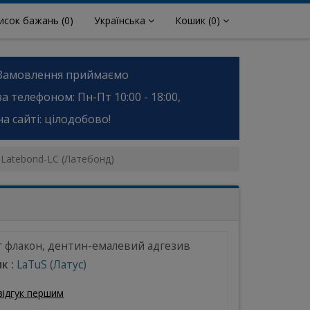
исок бажань
(0)
Українська
Кошик
(0)
Замовлення приймаємо
за телефоном: Пн-Пт 10:00 - 18:00,
на сайті: цілодобово!
Latebond-LC (Латебонд)
 г флакон, дентин-емалевий адгезив
к :
LaTuS (Латус)
відгук першим