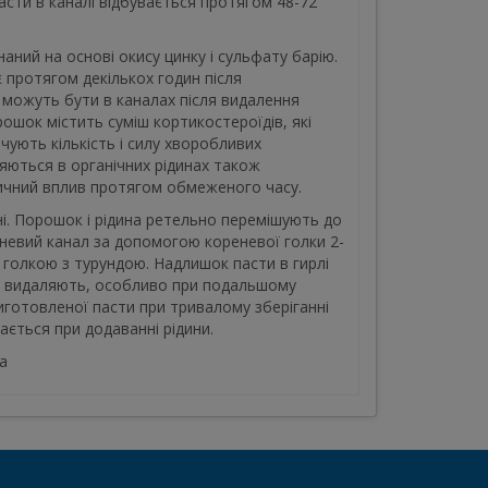
сти в каналі відбувається протягом 48-72
ий на основі окису цинку і сульфату барію.
 протягом декількох годин після
і можуть бути в каналах після видалення
ошок містить суміш кортикостероїдів, які
ують кількість і силу хворобливих
няються в органічних рідинах також
тичний вплив протягом обмеженого часу.
ні. Порошок і рідина ретельно перемішують до
еневий канал за допомогою кореневої голки 2-
голкою з турундою. Надлишок пасти в гирлі
о видаляють, особливо при подальшому
иготовленої пасти при тривалому зберіганні
ається при додаванні рідини.
а