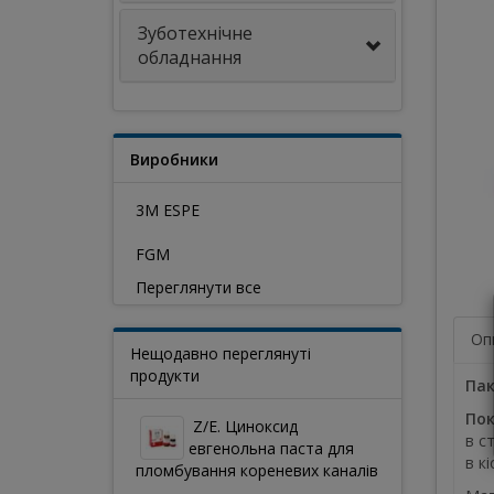
Зуботехнічне
обладнання
Виробники
3M ESPE
FGM
Переглянути все
Оп
Нещодавно переглянуті
продукти
Пак
Пок
Z/E. Циноксид
в с
евгенольна паста для
в кі
пломбування кореневих каналів