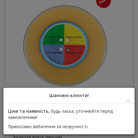
Шановні клієнти!
×
Моделювальний віск цервікальний,
Ціни та наявність
, будь ласка, уточнюйте перед
пришийковий, червоний
замовленням!
Виробник :
META DENTAL CORP (Мета Дентал)
Приносимо вибачення за незручності.
Залиште відгук першим