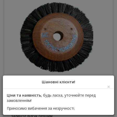
Шановні клієнти!
×
Ціни та наявність
, будь ласка, уточнюйте перед
1шт щітка, 50.8мм діаметр, дерев'яний центр
замовленням!
Виробник :
META DENTAL CORP (Мета Дентал)
Приносимо вибачення за незручності.
Залиште відгук першим