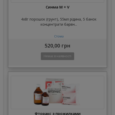
Синма M + V
4х8г порошок (грунт), 55мл рідина, 5 банок
концентрати барвн...
Стома
520,00 грн
Фторакс з прожилками