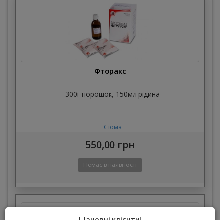
Фторакс
300г порошок, 150мл рідина
Стома
550,00 грн
Шановні клієнти!