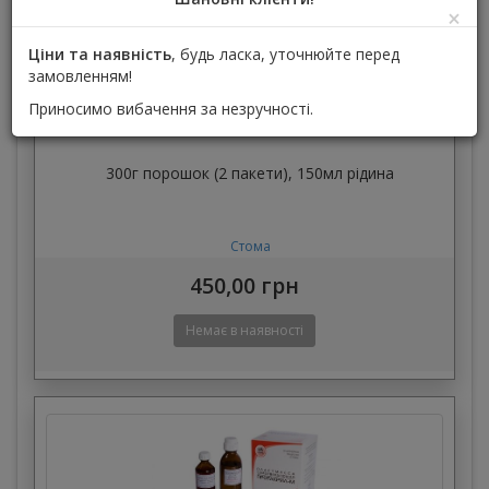
×
Ціни та наявність
, будь ласка, уточнюйте перед
замовленням!
Приносимо вибачення за незручності.
Пластмаса безбарвна
300г порошок (2 пакети), 150мл рідина
Стома
450,00 грн