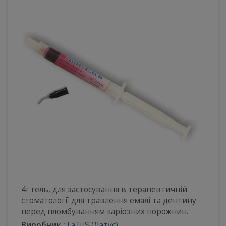
4г гель, для застосування в терапевтичній
стоматології для травлення емалі та дентину
перед пломбуванням каріозних порожнин.
Виробник :
LaTuS (Латус)