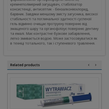
кремнеполімерний загущувач, стабілізатор
консистенції, антисептик - бензалконіюхлорид,
барвник. Завдяки меншому змісту загусника, високої
стабільності та поглинальної здатності суспензії
гель відмінно очищає протруєну поверхню від
змащеного шару та органофілізує поверхню дентину
та емалі. Має контрастне бузкове забарвлення,
легко змивається водою. Може застосовуватися як
в техніці тотального, так і ступеневого травлення.
Related products