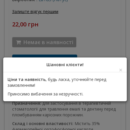
Залиште відгук першим
22,00 грн
Немає в наявності
Додати до списку бажань
Шановні клієнти!
×
Ціни та наявність
, будь ласка, уточнюйте перед
Опис
Технічні характеристики продукту
замовленням!
Приносимо вибачення за незручності.
Пакування:
4г гелю Soft Еtch, канюля
Призначення:
для застосування в терапевтичній
стоматології для травлення емалі та дентину перед
пломбуванням каріозних порожнин.
Склад і основні властивості:
Містить 35%
фармакопейної ортофосфорної кислоти,