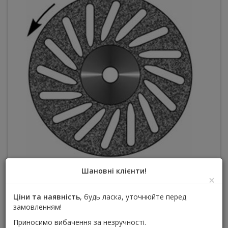
Шановні клієнти!
×
22мм діаметр
Ціни та наявність
, будь ласка, уточнюйте перед
Залиште відгук першим
замовленням!
Приносимо вибачення за незручності.
125,00 грн