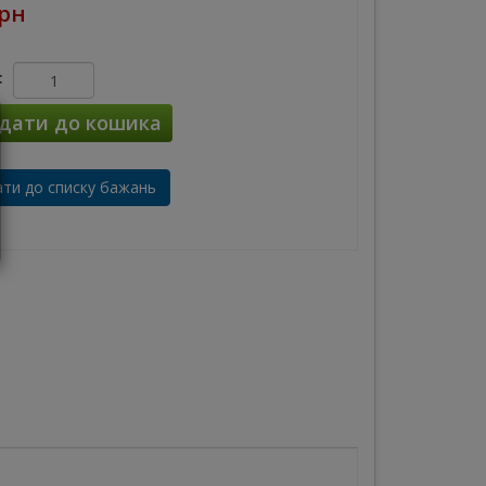
грн
:
дати до кошика
ти до списку бажань