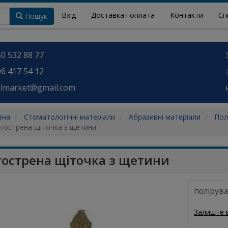
Вхід
Доставка і оплата
Контакти
Сп
Пошук
0 532 88 77
6 417 54 12
almarket@gmail.com
вна
Стоматологічні матеріали
Абразивні матеріали
Пол
гострена щіточка з щетини
гострена щіточка з щетини
полірува
Залиште 