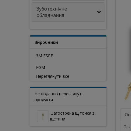
Зуботехнічне
обладнання
Виробники
3M ESPE
FGM
Переглянути все
Нещодавно переглянуті
продукти
Загострена щіточка з
Оп
щетини
Пак