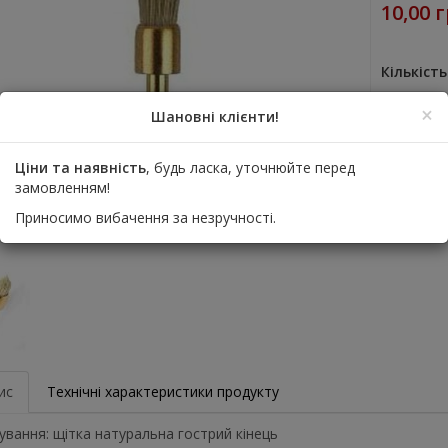
10,00 
Кількість
×
До
Шановні клієнти!
Ціни та наявність
, будь ласка, уточнюйте перед
Дода
замовленням!
Приносимо вибачення за незручності.
ис
Технічні характеристики продукту
ування: щітка натуральна гострий кінець