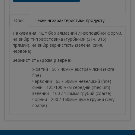
Опис
Технічні характеристики продукту
Пакування:
1шт бор алмазний лінзоподібної форми,
на вибір тип хвостовика (турбінний (314, 315),
прямий), на вибір зернистість (зелена, синя,
червона)
Зернистість (розмір зерна):
жовтий - 50 / 40мкм екстрамілкий (extra-
fine)
червоний - 63 / 50мкм невеликий (fine)
синій - 125/100 мкм середній (medium)
зелений - 160 / 125мкм грубий (coarse)
чорний - 200 / 160мкм дуже грубий (very-
coarse)