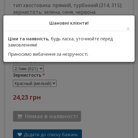
тип хвостовика: прямий, турбінний (314, 315);
зернистість: зелена, синя, червона
Виробник :
НП ООО СИСТЕМА
Шановні клієнти!
×
Залиште відгук першим
Ціни та наявність
, будь ласка, уточнюйте перед
замовленням!
Тип наконечника
*
Приносимо вибачення за незручності.
Диаметр рабочей части
*
Зернистость
*
24,23 грн
Немає в наявності
Додати до списку бажань