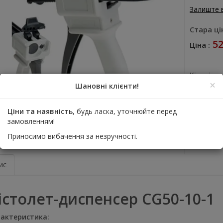
Залиште 
Стара цін
52
Ціна :
Кількість
×
Шановні клієнти!
До
Ціни та наявність
, будь ласка, уточнюйте перед
замовленням!
Дода
Приносимо вибачення за незручності.
ис
істолет-диспенсер CG50-10-1
актеристика: