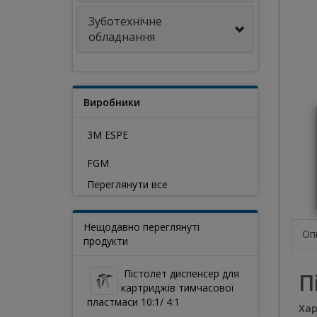
Зуботехнічне
обладнання
Виробники
3M ESPE
FGM
Переглянути все
Нещодавно переглянуті
Оп
продукти
Пістолет диспенсер для
П
картриджів тимчасової
пластмаси 10:1/ 4:1
Хар