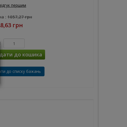
відгук першим
а :
1057,27 грн
8,63 грн
:
дати до кошика
ти до списку бажань