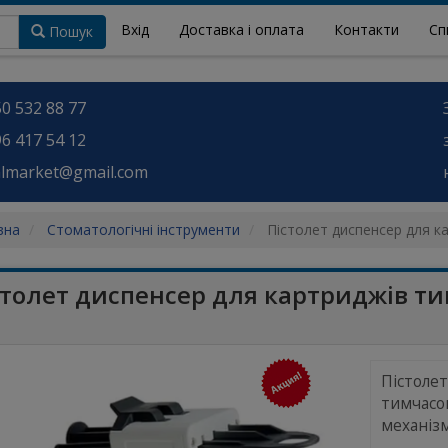
Вхід
Доставка і оплата
Контакти
Сп
Пошук
0 532 88 77
6 417 54 12
almarket@gmail.com
вна
Стоматологічні інструменти
Пістолет диспенсер для ка
столет диспенсер для картриджів ти
Пістолет
тимчасов
механіз