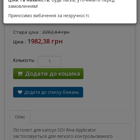
замовленням!
Виробник :
SDI
Приносимо вибачення за незручності.
Залиште відгук першим
Стара ціна :
2202,64 грн
1982,38 грн
Ціна :
Кількість:
Додати до кошика
Додати до списку бажань
Опис
Пістолет для капсул SDI Riva Applicator
застосовується для легкого контрольованого