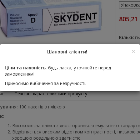
805,21
Кількість
До
×
Шановні клієнти!
Ціни та наявність
, будь ласка, уточнюйте перед
Дода
замовленням!
Приносимо вибачення за незручності.
ис
Технічні характеристики продукту
ування:
100 пакетів з плівкою
с:
Високоякісна плівка з двосторонньою емульсією стандартно
Відрізняється високим відсотком контрастності, низькою з
хорошою роздільною здатністю.