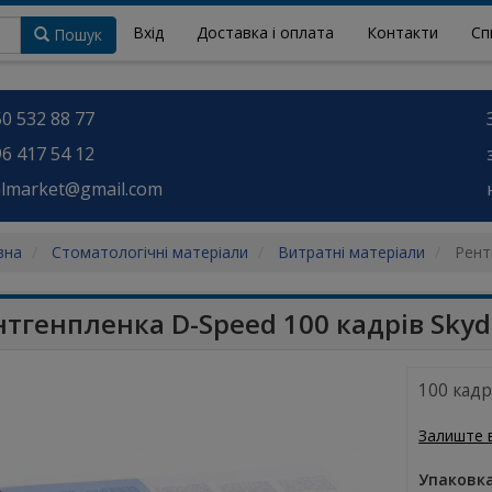
Вхід
Доставка і оплата
Контакти
Сп
Пошук
0 532 88 77
6 417 54 12
almarket@gmail.com
вна
Стоматологічні матеріали
Витратні матеріали
Рент
нтгенпленка D-Speed 100 кадрів Skyd
100 кадр
Залиште 
Упаковк