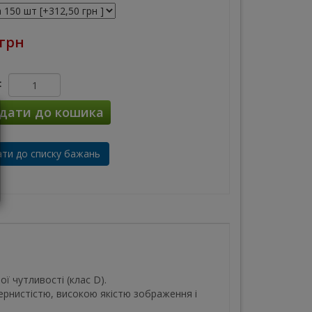
 грн
:
дати до кошика
ти до списку бажань
ї чутливості (клас D).
ернистістю, високою якістю зображення і