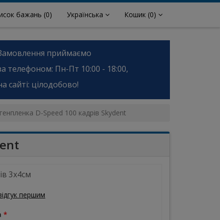
исок бажань
(0)
Українська
Кошик
(0)
Замовлення приймаємо
за телефоном: Пн-Пт 10:00 - 18:00,
на сайті: цілодобово!
генпленка D-Speed 100 кадрів Skydent
ent
ів 3х4см
відгук першим
а
*