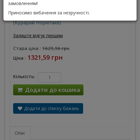
висихаюча (пролонгована) рідина для
замовленням!
замішування базової порцеляни Noritake
Приносимо вибачення за незручності.
Виробник :
Kuraray Noritake Dental Inc.
(Курарай Норитаке)
Залиште відгук першим
Стара ціна :
1629,96 грн
1321,59 грн
Ціна :
Кількість:
Додати до кошика
Додати до списку бажань
Опис