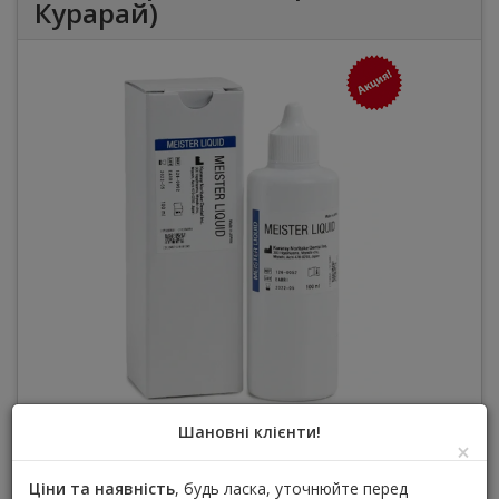
Курарай)
Шановні клієнти!
×
Meister Liquid Noritake 100ml - повільно
Ціни та наявність
, будь ласка, уточнюйте перед