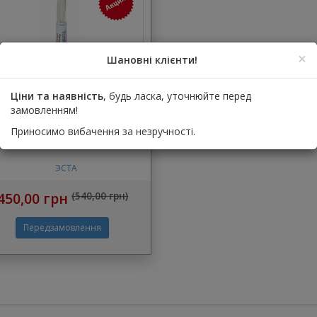
×
Шановні клієнти!
Polyglas стрічка для
Ціни та наявність
, будь ласка, уточнюйте перед
инування 3мм (Поліглас)
замовленням!
4 стрічки довжиною 12.5см
Приносимо вибачення за незручності.
шириною 3мм
ЭСТА
450,00 грн
(540,00 грн)