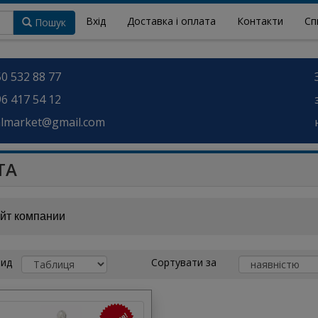
Вхід
Доставка і оплата
Контакти
Сп
Пошук
0 532 88 77
6 417 54 12
almarket@gmail.com
ТА
йт компании
ид
Сортувати за