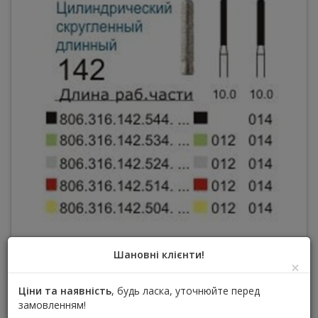
довжина робочої частини: 10.0
Шановні клієнти!
×
Виробник :
Diasa (Диаса)
Ціни та наявність
, будь ласка, уточнюйте перед
Залиште відгук першим
замовленням!