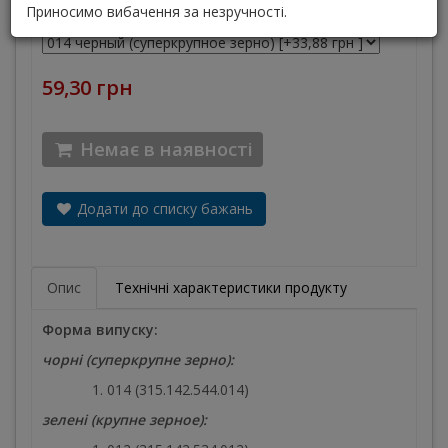
Приносимо вибачення за незручності.
Размер
*
59,30 грн
Немає в наявності
Додати до списку бажань
Опис
Технічні характеристики продукту
Форма випуску:
чорні (суперкрупне зерно):
014 (315.142.544.014)
зелені (крупне зерное):