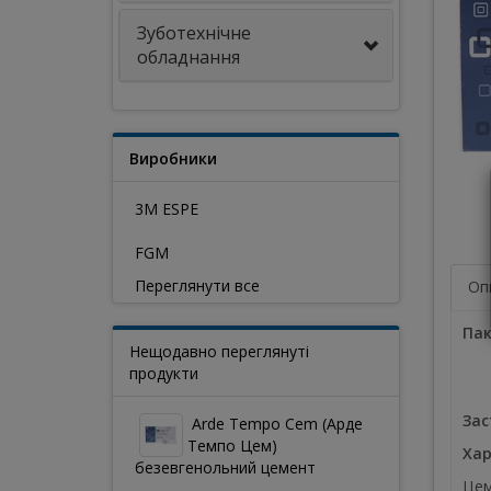
Зуботехнічне
обладнання
Виробники
3M ESPE
FGM
Переглянути все
Оп
Пак
Нещодавно переглянуті
продукти
Зас
Arde Tempo Cem (Арде
Темпо Цем)
Хар
безевгенольний цемент
Цем