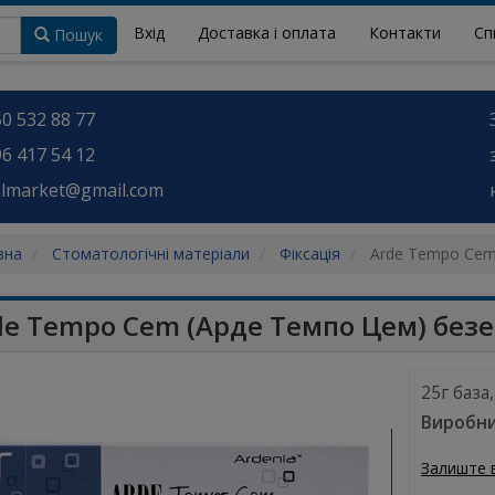
Вхід
Доставка і оплата
Контакти
Сп
Пошук
0 532 88 77
6 417 54 12
almarket@gmail.com
вна
Стоматологічні матеріали
Фіксація
Arde Tempo Cem
de Tempo Cem (Арде Темпо Цем) без
25г база
Виробни
Залиште 