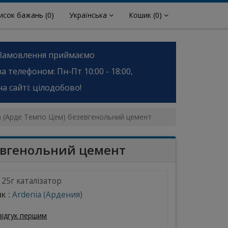
исок бажань
(0)
Українська
Кошик
(0)
Замовлення приймаємо
за телефоном: Пн-Пт 10:00 - 18:00,
на сайті: цілодобово!
 (Арде Темпо Цем) безевгенольний цемент
евгенольний цемент
, 25г каталізатор
к :
Ardenia (Ардения)
відгук першим