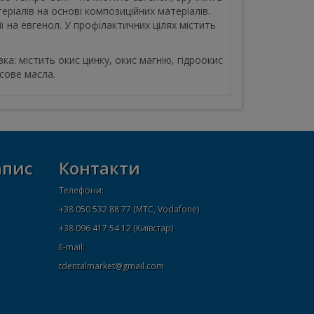
еріалів на основі композиційних матеріалів.
 на евгенол. У профілактичних цілях містить
вка: містить окис цинку, окис магнію, гідроокис
сове масла.
апис
Контакти
Телефони:
+38 050 532 88 77 (МТС, Vodafone)
+38 096 417 54 12 (Київстар)
E-mail:
tdentalmarket@gmail.com