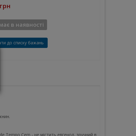
 грн
ає в наявності
ти до списку бажань
жнин.
de Tempo Cem - не містить евгенол, зручний в