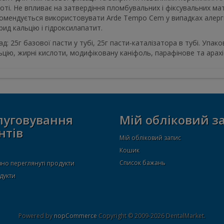
оті. Не впливає на затвердіння пломбувальних і фіксувальних мат
омендується використовувати Arde Tempo Cem у випадках алергії
рид кальцію і гідроксилапатит.
ад: 25г базової пасти у тубі, 25г пасти-каталізатора в тубі. Упако
ьцію, жирні кислоти, модифіковану каніфоль, парафінове та арахі
луговування
Мій обліковий з
нтів
Мій обліковий запис
Кошик
Список бажань
но переглянуті продукти
дукти
Powered by
nopCommerce
Copyright © 2009-2026 DentalMarket.