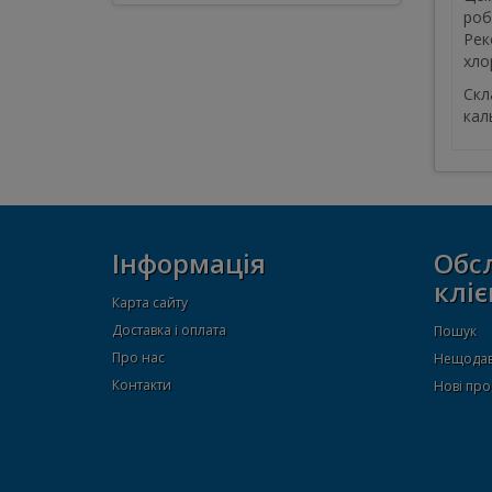
роб
Рек
хло
Скл
кал
Інформація
Обс
кліє
Карта сайту
Доставка і оплата
Пошук
Про нас
Нещодав
Контакти
Нові про