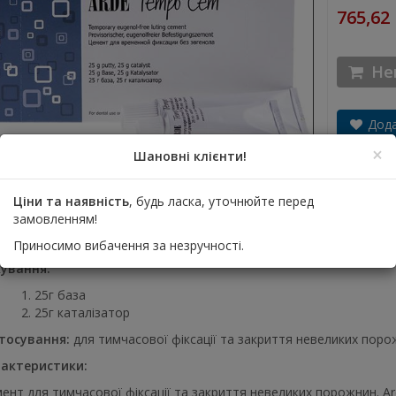
765,62
Нем
Дода
×
Шановні клієнти!
Ціни та наявність
, будь ласка, уточнюйте перед
замовленням!
ис
Технічні характеристики продукту
Інструкції
Приносимо вибачення за незручності.
ування:
25г база
25г каталізатор
тосування:
для тимчасової фіксації та закриття невеликих поро
актеристики:
ент для тимчасової фіксації та закриття невеликих порожнин. Ar