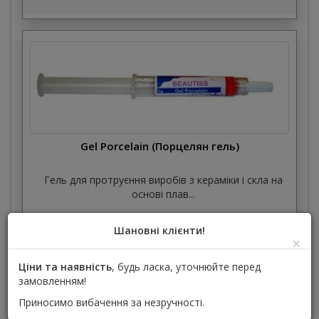
Gel Porcelain (Порцелян гель)
Гель для протруєння виробів з кераміки і скла на
основі плав...
Beautiss™ (Бьютисс)
Шановні клієнти!
×
704,85 грн
Ціни та наявність
, будь ласка, уточнюйте перед
замовленням!
Приносимо вибачення за незручності.