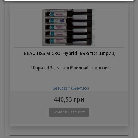
BEAUTISS MICRO-Hybrid (Бьютіс) шприц
Шприц 4.5г, мікрогібридний композит
Beautiss™ (Бьютисс)
440,53 грн