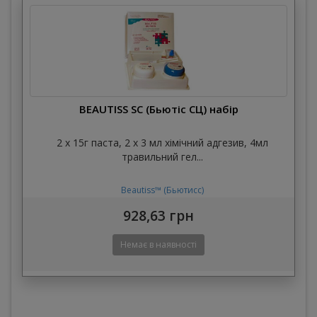
BEAUTISS SC (Бьютіс СЦ) набір
2 х 15г паста, 2 х 3 мл хімічний адгезив, 4мл
травильний гел...
Beautiss™ (Бьютисс)
928,63 грн