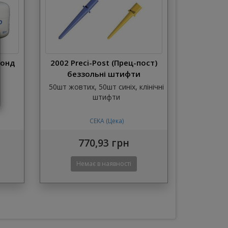
бонд
2002 Preci-Post (Прец-пост)
беззольні штифти
50шт жовтих, 50шт синіх, клінічні
штифти
CEKA (Цека)
770,93 грн