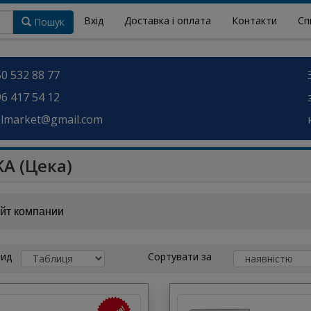
Вхід
Доставка і оплата
Контакти
Сп
Пошук
0 532 88 77
6 417 54 12
almarket@gmail.com
KA (Цека)
йт компании
ид
Сортувати за