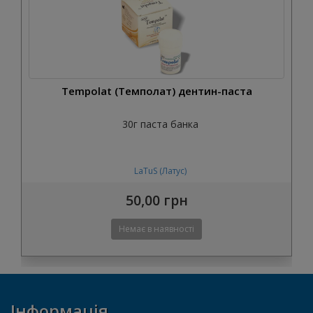
Tempolat (Темполат) дентин-паста
30г паста банка
LaTuS (Латус)
50,00 грн
Інформація