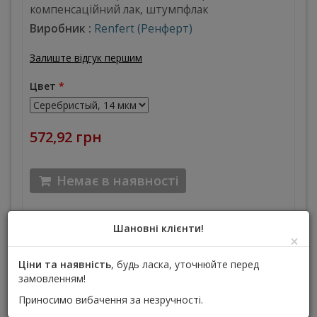
компенсаційний лак, штумпфлак
Виробник :
Renfert (Ренферт)
Залиште відгук першим
Цвет
*
572,92 грн
Немає в наявності
Додати до списку бажань
Шановні клієнти!
×
Ціни та наявність
, будь ласка, уточнюйте перед
замовленням!
Опис
Технічні характеристики продукту
Приносимо вибачення за незручності.
Пакування:
15 мл банка, колір на вибір: золотистий,