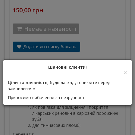
150,00 грн
Немає в наявності
Додати до списку бажань
Шановні клієнти!
Опис
Технічні характеристики продукту
×
Ціни та наявність
, будь ласка, уточнюйте перед
Пакування:
1 банка порошку 200г. Порошок на
замовленням!
основі окису цинку, твердне під дією води.
Приносимо вибачення за незручності.
Показання для застосування:
як пов'язка для зміцнення і покриття
лікарських речовин в каріозній порожнині
зуба;
для тимчасових пломб;
Переваги: